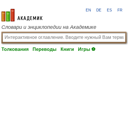
EN
DE
ES
FR
academic.ru
Словари и энциклопедии на Академике
Толкования
Переводы
Книги
Игры ⚽