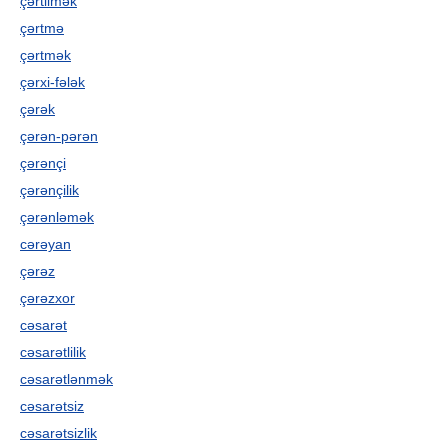
çərtilmək
çərtmə
çərtmək
çərxi-fələk
çərək
çərən-pərən
çərənçi
çərənçilik
çərənləmək
cərəyan
çərəz
çərəzxor
cəsarət
cəsarətlilik
cəsarətlənmək
cəsarətsiz
cəsarətsizlik