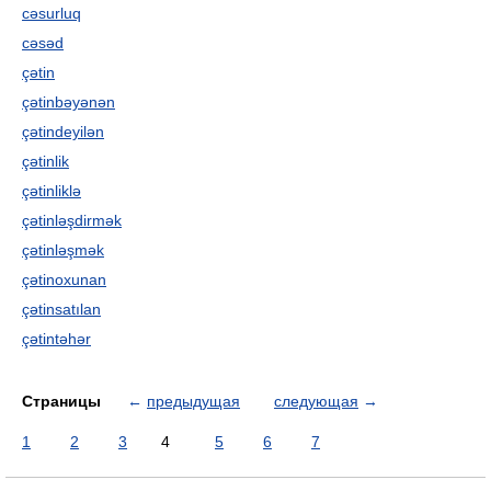
cəsurluq
cəsəd
çətin
çətinbəyənən
çətindeyilən
çətinlik
çətinliklə
çətinləşdirmək
çətinləşmək
çətinoxunan
çətinsatılan
çətintəhər
Страницы
←
предыдущая
следующая
→
1
2
3
4
5
6
7