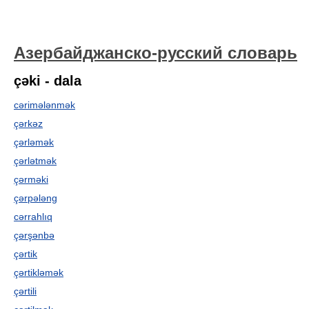
Азербайджанско-русский словарь
çəki - dala
cərimələnmək
çərkəz
çərləmək
çərlətmək
çərməki
çərpələng
cərrahlıq
çərşənbə
çərtik
çərtikləmək
çərtili